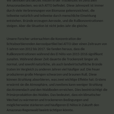
Wir befinden uns derzeit mitten in der Trockenzeit im zentralen
Amazonasbecken, wo sich ATTO befindet. Diese Jahreszeit ist immer
durch viele Verbrennungen von Biomasse gekennzeichnet, die
teilweise natürlich und teilweise durch menschliche Einwirkung
entstehen. Brände erzeugen Aerosole, und die Rußkonzentrationen
steigen. Aber die Situation ist nicht jedes Jahr die gleiche.
Unsere Forscher untersuchten die Konzentration der
lichtabsorbierenden Aerosolpartikel bei ATTO über einen Zeitraum von
5 Jahren von 2012 bis 2017. Sie fanden heraus, dass die
Rußkonzentrationen während des El Niño von 2015-2016 signifikant
zunahm. Während dieser Zeit dauerte die Trockenzeit länger als
normal, und sowohl natürliche, als auch landwirtschaftliche Brände
traten im Vergleich zu anderen Jahren viel häufiger auf. Die Feuer
produzieren große Mengen schwarzen und braunen Ruß. Diese
können Strahlung absorbieren, was zwei wichtige Effekte hat: Erstens
erwärmt sie die Atmosphäre, und zweitens kann weniger Strahlung
das Kronendach und den Waldboden erreichen. Dies beeinträchtigt die
Primärproduktion des Waldes. Das bedeutet, dass ein klimatischer
Wechsel zu wärmeren und trockeneren Bedingungen und
möglicherweise stärkeren und häufigeren El Niños in Zukunft den
Amazonas-Regenwald beeinträchtigen könnte.