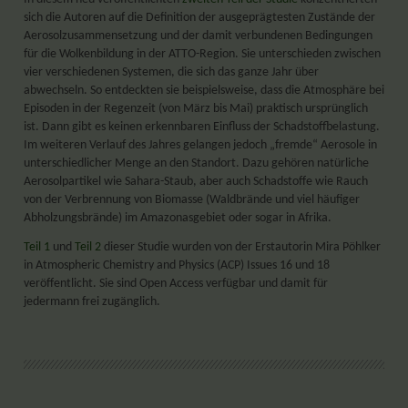
sich die Autoren auf die Definition der ausgeprägtesten Zustände der
Aerosolzusammensetzung und der damit verbundenen Bedingungen
für die Wolkenbildung in der ATTO-Region. Sie unterschieden zwischen
vier verschiedenen Systemen, die sich das ganze Jahr über
abwechseln. So entdeckten sie beispielsweise, dass die Atmosphäre bei
Episoden in der Regenzeit (von März bis Mai) praktisch ursprünglich
ist. Dann gibt es keinen erkennbaren Einfluss der Schadstoffbelastung.
Im weiteren Verlauf des Jahres gelangen jedoch „fremde“ Aerosole in
unterschiedlicher Menge an den Standort. Dazu gehören natürliche
Aerosolpartikel wie Sahara-Staub, aber auch Schadstoffe wie Rauch
von der Verbrennung von Biomasse (Waldbrände und viel häufiger
Abholzungsbrände) im Amazonasgebiet oder sogar in Afrika.
Teil 1
und
Teil 2
dieser Studie wurden von der Erstautorin Mira Pöhlker
in Atmospheric Chemistry and Physics (ACP) Issues 16 und 18
veröffentlicht. Sie sind Open Access verfügbar und damit für
jedermann frei zugänglich.