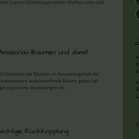
zwei Isopren-Oxidationsprodukte: Methacrolein und
L
 Amazonas-Bäumen und damit
L
0
A
und Hitzestress bei Bäumen im Amazonasgebiet die
n: Insbesondere laubabwerfende Bäume geben bei
L
ige organische Verbindungen ab.
0
A
ichtige Rückkopplung