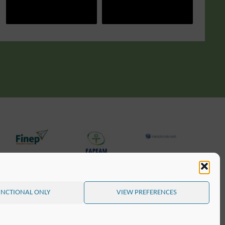
NCTIONAL ONLY
VIEW PREFERENCES
PRÄSENTIERT VON
SEPTERA
&
WORDPRESS.