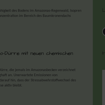
L
 Fähigkeit des Bodens im Amazonas-Regenwald, Isopren
 Konzentration im Bereich des Baumkronendachs
I
ño-Dürre mit neuen chemischen
Dürre, die jemals im Amazonasbecken verzeichnet
ghaft an. Unerwartete Emissionen von
darauf hin, dass der Stressabwehrstoffwechsel des
e aktiv bleibt.