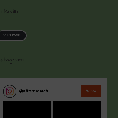
inkedIn
VISIT PAGE
nstagram
Follow
@
attoresearch