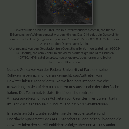
Gewitterlinien sind für Satelliten mit Infrarotbildern sichtbar, die für die
Erkennung von Wolken genutzt werden können. Das Bild zeigt ein Beispiel für
eine Gewitterlinie (eingekreist), die am 7. Mai 2015 um 09:30 UTC über dem
ATTO-Standort (Stern) vorbeizieht.
© angepasst von den Geostationären Operationellen Umweltsatelliten (GOES-
13-Satellit), die vom Zentrum für Wettervorhersage und Klimastudien
(CPTEC/INPE: satelite.cptec.inpe.br/acervo/goes.formulario.logic)
bereitgestellt werden
Marcos Gonçalves von der Federal University of Para und seine
Kollegen haben sich nun daran gemacht, das Auftreten von
Gewitterlinien zu analysieren. Sie wollten herausfinden, welche
Auswirkungen sie auf den turbulenten Austausch nahe der Oberfläche
haben. Das Team nutzte Satellitenbilder des zentralen
Amazonasgebiets, um das Auftreten von Gewitterlinien zu ermitteln.
Im Jahr 2014 zählten sie 12 und im Jahr 2015 14 Gewitterlinien.
Im nächsten Schritt untersuchten sie die Turbulenzdaten und
Oberflächenparameter des ATTO-Standorts zu den Zeiten, in denen die
Gewitterlinien den Satellitenbildern zufolge über den ATTO-Standort