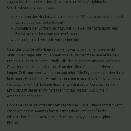
zogen. Sie stellten fest, dass Gewitterlinien viele Variablen in
Oberflächennähe beeinflussen:
Zunahme der Niederschlagsmenge, der Windgeschwindigkeit und
der relativen Luftfeuchtigkeit
Abnahme der Lufttemperatur, der kurzwelligen Strahlung, des
fühlbaren und latenten Wärmeflusses
der CO
-Fluss kehrt sein Vorzeichen um
2
Gewitter und Gewitterlinien wurden zwar schon früher untersucht,
aber in der Regel nur im Rahmen von Fallstudien zu einem einzelnen
Ereignis. Dies ist die erste Studie, die die Folgen der Anwesenheit von
Gewitterlinien auf den Austausch an der Oberfläche über einen so
langen Zeitraum von zwei Jahren aufzeigt. Die Ergebnisse werden dazu
beitragen, Modelle der Atmosphärenchemie und -thermodynamik zu
verbessern. Folglich können diese Erkenntnisse zur Verbesserung und
Entwicklung besserer Vorhersagen für das Wetter und Klima in
Amazonien beitragen.
Gonçalves et al. veröffentlichten die Studiie “
Squall lines and turbulent
exchange at the Amazon forest-atmosphere interface
” in der
wissenschaftlichen Fachzeitschrift Meteorology and Atmospheric
Physics.