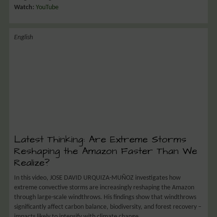
Watch:
YouTube
English
Latest Thinking: Are Extreme Storms
Reshaping the Amazon Faster Than We
Realize?
In this video, JOSE DAVID URQUIZA-MUÑOZ investigates how
extreme convective storms are increasingly reshaping the Amazon
through large-scale windthrows. His findings show that windthrows
significantly affect carbon balance, biodiversity, and forest recovery –
impacts likely to intensify with climate change.