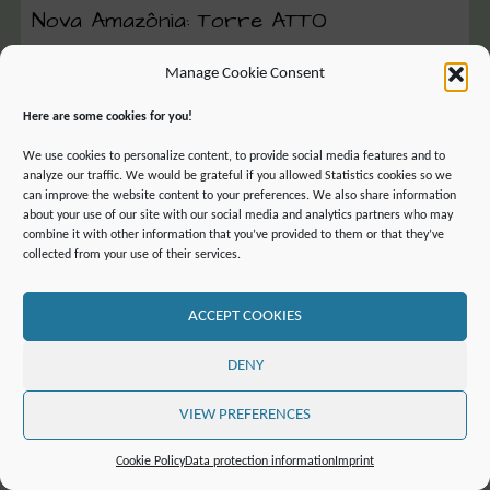
Nova Amazônia: Torre ATTO
Construída em meio à floresta amazônica, na Reserva de
Manage Cookie Consent
Desenvolvimento Sustentável do Uatumã, a Torre ATTO (em inglês,
Amazon Tall Tower Observatory) é o maior projeto de cooperação
Here are some cookies for you!
científica entre Brasil e Alemanha, erguida num momento chave de
debate das mudanças climáticas no Brasil. A apresentadora Barbarah
We use cookies to personalize content, to provide social media features and to
Israel encontra os cientistas no meio da floresta e topa o desafio de
analyze our traffic. We would be grateful if you allowed Statistics cookies so we
subir os 325 metros da Torre ATTO!. Confira o último episódio da
can improve the website content to your preferences. We also share information
Terceira Temporada do Nova Amazônia!
about your use of our site with our social media and analytics partners who may
combine it with other information that you’ve provided to them or that they’ve
Duração do programa:
collected from your use of their services.
3 min
(não mais disponível)
ACCEPT COOKIES
DENY
Portuguese
VIEW PREFERENCES
Cookie Policy
Data protection information
Imprint