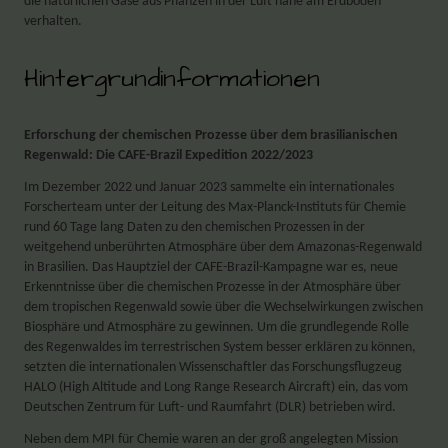
die natürlichen Gase aus Pflanzen in der Luft nahe am Erdboden
verhalten.
Hintergrundinformationen
Erforschung der chemischen Prozesse über dem brasilianischen
Regenwald: Die CAFE-Brazil Expedition 2022/2023
Im Dezember 2022 und Januar 2023 sammelte ein internationales
Forscherteam unter der Leitung des Max-Planck-Instituts für Chemie
rund 60 Tage lang Daten zu den chemischen Prozessen in der
weitgehend unberührten Atmosphäre über dem Amazonas-Regenwald
in Brasilien. Das Hauptziel der CAFE-Brazil-Kampagne war es, neue
Erkenntnisse über die chemischen Prozesse in der Atmosphäre über
dem tropischen Regenwald sowie über die Wechselwirkungen zwischen
Biosphäre und Atmosphäre zu gewinnen. Um die grundlegende Rolle
des Regenwaldes im terrestrischen System besser erklären zu können,
setzten die internationalen Wissenschaftler das Forschungsflugzeug
HALO (High Altitude and Long Range Research Aircraft) ein, das vom
Deutschen Zentrum für Luft- und Raumfahrt (DLR) betrieben wird.
Neben dem MPI für Chemie waren an der groß angelegten Mission