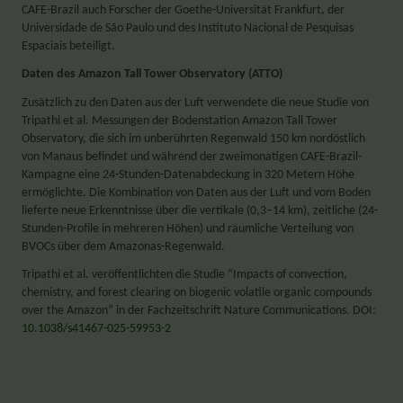
CAFE-Brazil auch Forscher der Goethe-Universität Frankfurt, der
Universidade de São Paulo und des Instituto Nacional de Pesquisas
Espaciais beteiligt.
Daten des Amazon Tall Tower Observatory (ATTO)
Zusätzlich zu den Daten aus der Luft verwendete die neue Studie von
Tripathi et al. Messungen der Bodenstation Amazon Tall Tower
Observatory, die sich im unberührten Regenwald 150 km nordöstlich
von Manaus befindet und während der zweimonatigen CAFE-Brazil-
Kampagne eine 24-Stunden-Datenabdeckung in 320 Metern Höhe
ermöglichte. Die Kombination von Daten aus der Luft und vom Boden
lieferte neue Erkenntnisse über die vertikale (0,3–14 km), zeitliche (24-
Stunden-Profile in mehreren Höhen) und räumliche Verteilung von
BVOCs über dem Amazonas-Regenwald.
Tripathi et al. veröffentlichten die Studie “Impacts of convection,
chemistry, and forest clearing on biogenic volatile organic compounds
over the Amazon” in der Fachzeitschrift Nature Communications. DOI:
10.1038/s41467-025-59953-2