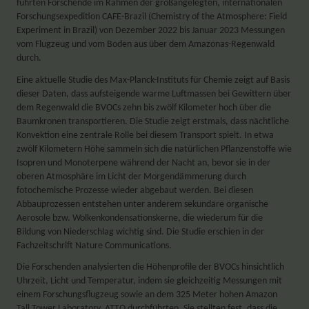
führten Forschende im Rahmen der großangelegten, internationalen
Forschungsexpedition CAFE-Brazil (Chemistry of the Atmosphere: Field
Experiment in Brazil) von Dezember 2022 bis Januar 2023 Messungen
vom Flugzeug und vom Boden aus über dem Amazonas-Regenwald
durch.
Eine aktuelle Studie des Max-Planck-Instituts für Chemie zeigt auf Basis
dieser Daten, dass aufsteigende warme Luftmassen bei Gewittern über
dem Regenwald die BVOCs zehn bis zwölf Kilometer hoch über die
Baumkronen transportieren. Die Studie zeigt erstmals, dass nächtliche
Konvektion eine zentrale Rolle bei diesem Transport spielt. In etwa
zwölf Kilometern Höhe sammeln sich die natürlichen Pflanzenstoffe wie
Isopren und Monoterpene während der Nacht an, bevor sie in der
oberen Atmosphäre im Licht der Morgendämmerung durch
fotochemische Prozesse wieder abgebaut werden. Bei diesen
Abbauprozessen entstehen unter anderem sekundäre organische
Aerosole bzw. Wolkenkondensationskerne, die wiederum für die
Bildung von Niederschlag wichtig sind. Die Studie erschien in der
Fachzeitschrift Nature Communications.
Die Forschenden analysierten die Höhenprofile der BVOCs hinsichtlich
Uhrzeit, Licht und Temperatur, indem sie gleichzeitig Messungen mit
einem Forschungsflugzeug sowie an dem 325 Meter hohen Amazon
Tall Tower Laboratory, ATTO durchführten. Sie stellten fest, dass die