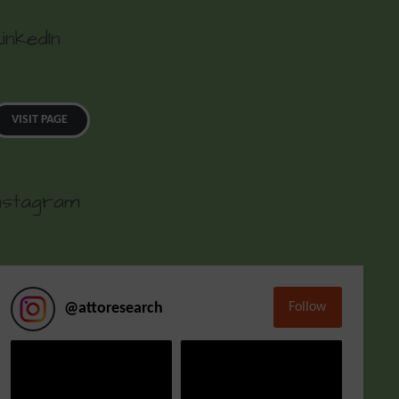
inkedIn
VISIT PAGE
nstagram
Follow
@
attoresearch