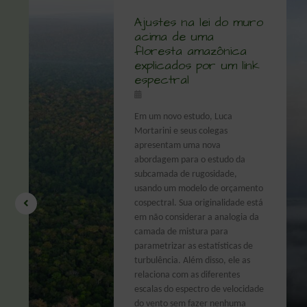
Ajustes na lei do muro
acima de uma
floresta amazônica
explicados por um link
espectral
a
Em um novo estudo, Luca
Mortarini e seus colegas
apresentam uma nova
abordagem para o estudo da
subcamada de rugosidade,
usando um modelo de orçamento
cospectral. Sua originalidade está
em não considerar a analogia da
de
camada de mistura para
er
parametrizar as estatísticas de
turbulência. Além disso, ele as
relaciona com as diferentes
escalas do espectro de velocidade
do vento sem fazer nenhuma