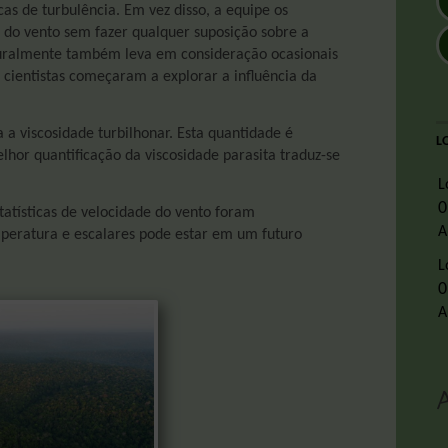
as de turbulência. Em vez disso, a equipe os
e do vento sem fazer qualquer suposição sobre a
turalmente também leva em consideração ocasionais
os cientistas começaram a explorar a influência da
a viscosidade turbilhonar. Esta quantidade é
L
lhor quantificação da viscosidade parasita traduz-se
L
0
tatísticas de velocidade do vento foram
A
peratura e escalares pode estar em um futuro
L
0
A