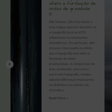
afeta a formação de
ondas de gravidade
da
Eiky Moraes, Cléo Dias-Júnior e
seus colegas queriam descobrir se
a topografia local no ATTO
vo
influenciava os movimentos
la
atmosféricos. Em particular, eles
estavam interessados no efeito
que a topografia tem sobre a
formação de ondas
gravitacionais. A comparação de
r
duas simulações, uma com e
outra sem topografia, revelou
algumas diferenças importantes
na dinâmica e na química da
atmosfera.
Read More »