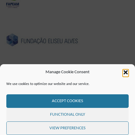
Manage Cookie Consent
CUNHO
POLÍTICA DE PRIVACIDADE
We use cookies to optimize our website and our service.
DECLARAÇÃO DE ACESSIBILIDADE (EN)
CONTATO
LISTA DE CORREIO
RSS FEED
ACCEPT COOKIES
©2019 ATTO - Amazon Tall Tower Observatory
FUNCTIONAL ONLY
POWERED BY
SEPTERA
&
WORDPRESS.
VIEW PREFERENCES