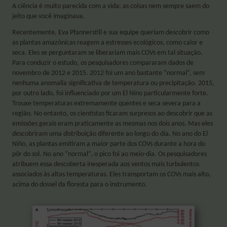
A ciência é muito parecida com a vida: as coisas nem sempre saem do
jeito que você imaginava.
Recentemente, Eva Pfannerstill e sua equipe queriam descobrir como
as plantas amazônicas reagem a estresses ecológicos, como calor e
seca. Eles se perguntaram se liberariam mais COVs em tal situação.
Para conduzir o estudo, os pesquisadores compararam dados de
novembro de 2012 e 2015. 2012 foi um ano bastante “normal”, sem
nenhuma anomalia significativa de temperatura ou precipitação. 2015,
por outro lado, foi influenciado por um El Nino particularmente forte.
Trouxe temperaturas extremamente quentes e seca severa para a
região. No entanto, os cientistas ficaram surpresos ao descobrir que as
emissões gerais eram praticamente as mesmas nos dois anos. Mas eles
descobriram uma distribuição diferente ao longo do dia. No ano do El
Niño, as plantas emitiram a maior parte dos COVs durante a hora do
pôr do sol. No ano “normal”, o pico foi ao meio-dia. Os pesquisadores
atribuem essa descoberta inesperada aos ventos mais turbulentos
associados às altas temperaturas. Eles transportam os COVs mais alto,
acima do dossel da floresta para o instrumento.