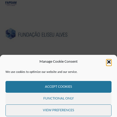
Manage Cookie Consent
CUNHO
POLÍTICA DE PRIVACIDADE
We use cookies to optimize our website and our service.
DECLARAÇÃO DE ACESSIBILIDADE (EN)
CONTATO
LISTA DE CORREIO
RSS FEED
ACCEPT COOKIES
©2019 ATTO - Amazon Tall Tower Observatory
FUNCTIONAL ONLY
POWERED BY
SEPTERA
&
WORDPRESS.
VIEW PREFERENCES